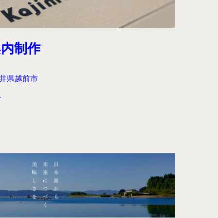
案内制作
井県越前市
ン