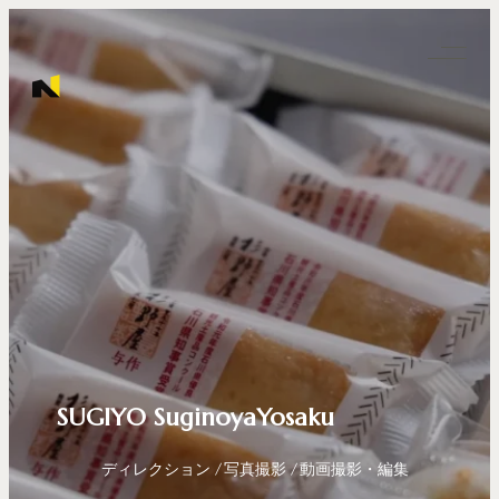
SUGIYO SuginoyaYosaku
ディレクション
写真撮影
動画撮影・編集